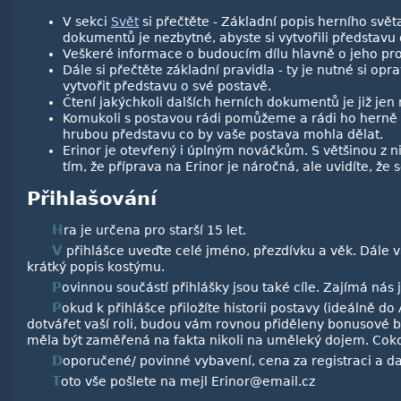
V sekci
Svět
si přečtěte - Základní popis herního světa
dokumentů je nezbytné, abyste si vytvořili představu
Veškeré informace o budoucím dílu hlavně o jeho pro
Dále si přečtěte základní pravidla - ty je nutné si o
vytvořit představu o své postavě.
Čtení jakýchkoli dalších herních dokumentů je již jen
Komukoli s postavou rádi pomůžeme a rádi ho herně 
hrubou představu co by vaše postava mohla dělat.
Erinor je otevřený i úplným nováčkům. S většinou z n
tím, že příprava na Erinor je náročná, ale uvidíte, že s
Přihlašování
Hra je určena pro starší 15 let.
V přihlášce uveďte celé jméno, přezdívku a věk. Dále vaši představu o postavě. Schopnosti, vlastnosti, které byste chtěli mít a
krátký popis kostýmu.
Povinnou součástí přihlášky jsou také cíle. Zajímá ná
Pokud k přihlášce přiložíte historii postavy (ideálně do A5), fotku kostýmu a případně výčet vašich rekvizit, které by měly
dotvářet vaší roli, budou vám rovnou přiděleny bonusové b
měla být zaměřená na fakta nikoli na uměleký dojem. Cokoli
Doporučené/ povinné vybavení, cena za registraci a dal
Toto vše pošlete na mejl Erinor@email.cz