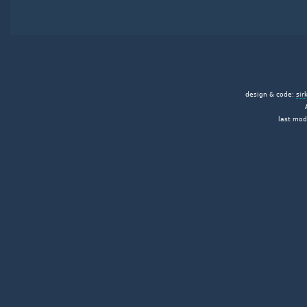
design & code:
sir
last mod