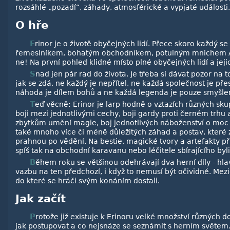
rozsáhlé „pozadí“, záhady, atmosférické a vypjaté události.
O hře
Erinor je o životě obyčejných lidí. Přece skoro každý se chce stát dobrým a vyhlášeným
řemeslníkem, bohatým obchodníkem, potulným mnichem At
ne! Na první pohled klidné místo plné obyčejných lidí a jejic
Snad jen pár rad do života. Je třeba si dávat pozor na to, že ne vše je tak jednoduché
jak se zdá, ne každý je nepřítel, ne každá společnost je př
náhoda je dílem bohů a ne každá legenda je pouze smyšle
Teď věcně: Erinor je larp hodně o vztazích různých skupin lidí a jejich ambicích. Je o
boji mezi jednotlivými cechy, boji gardy proti černém trhu a 
zbytkům umění magie, boj jednotlivých náboženství o moc a
také mnoho více či méně důležitých záhad a postav, kter
prahnou po vědění. Na bestie, magické tvory a artefakty p
spíš tak na obchodní karavanu nebo léčitele sbírajícího byli
Během roku se většinou odehrávají dva herní díly - hlavní (Svět) a mezidíl. Každý má
vazbu na ten předchozí, i když to nemusí být očividné. Mezidí
do které se hráči svým konáním dostali.
Jak začít
Protože již existuje k Erinoru velké množství různých dokumentů, je těžké se v nich zorientovat. Zde je v pár bodech napsáno
jak postupovat a co nejsnáze se seznámit s herním světem