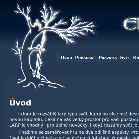
Úvod
Pořádané
Pravidla
Svět
Kn
Úvod
Erinor je rozsáhlý larp typu svět, který po více než deseti dílech a pěti letech otvírá
novou kapitolu. Čeká na vás velký prostor pro vaši postavu 
LARP je vhodný i pro úplné nováčky, i když rozsáhlý svět j
Snažíme se zaměřovat hru na dva odlišné aspekty: Pro zájemce je připravený poklidný
život každého člověka ve společnosti (obchod, řemesla, po